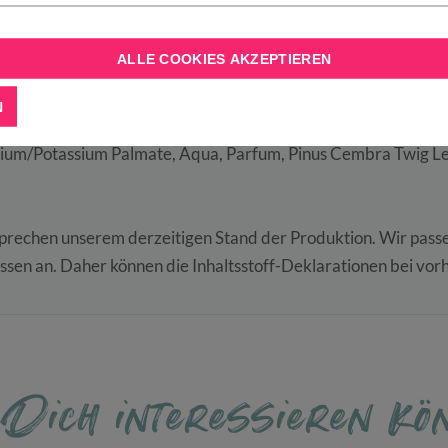
nden und schäume sie gründlich auf! Füge bei Bedarf noch et
 als auch als Duschseife verwenden.
ALLE COOKIES AKZEPTIEREN
N
um/Potassium Palmate, Aqua, Parfum, Pinus Cembra Twig Leaf
sprechen unserem derzeitigen Stand der Produktion. Wir pas
ssen an. Daher können die Inhaltsstoff-Deklarationen bei vo
 Dich interessieren kö