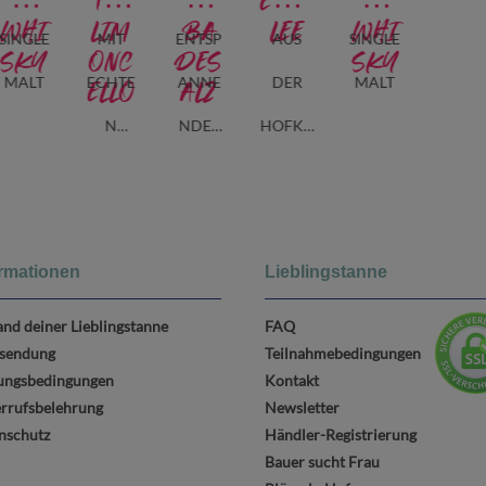
EN
TEN
EN
ENGE
EN
WHI
LIM
BA
LEE
WHI
SINGLE
MIT
ENTSP
AUS
SINGLE
SKY
ONC
DES
SKY
MALT
ECHTE
ANNE
DER
MALT
ELLO
ALZ
N
NDES
HOFKÜ
ZITRO
WALDB
CHE
NEN &
AD
FICHTE
ormationen
Lieblingstanne
NGEIST
and deiner Lieblingstanne
FAQ
HERGE
sendung
Teilnahmebedingungen
ungsbedingungen
Kontakt
STELLT
rrufsbelehrung
Newsletter
nschutz
Händler-Registrierung
Bauer sucht Frau