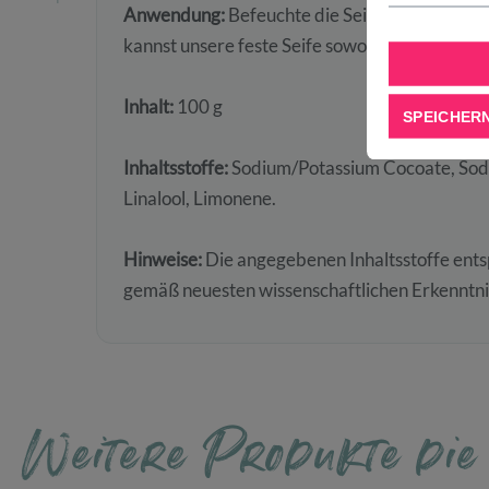
Anwendung:
Befeuchte die Seife in deinen Hä
kannst unsere feste Seife sowohl als Gesichts-
Inhalt:
100 g
SPEICHER
Inhaltsstoffe:
Sodium/Potassium Cocoate, Sodi
Linalool, Limonene.
Hinweise:
Die angegebenen Inhaltsstoffe ent
gemäß neuesten wissenschaftlichen Erkenntni
Weitere Produkte die