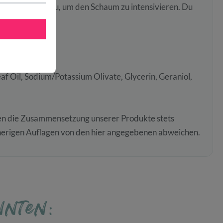
was Wasser hinzu, um den Schaum zu intensivieren. Du
 Oil, Sodium/Potassium Olivate, Glycerin, Geraniol,
sen die Zusammensetzung unserer Produkte stets
rherigen Auflagen von den hier angegebenen abweichen.
nnten: