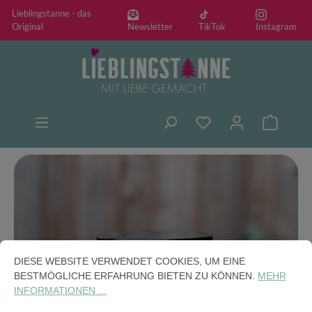
Lieblingstanne - das
alt springen
Original
Newsletter
TikTok
Instagram
Warenko
Bildergalerie überspringen
DIESE WEBSITE VERWENDET COOKIES, UM EINE
BESTMÖGLICHE ERFAHRUNG BIETEN ZU KÖNNEN.
MEHR
INFORMATIONEN ...