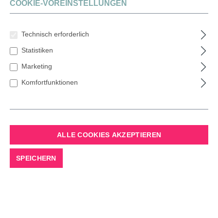
COOKIE-VOREINSTELLUNGEN
Technisch erforderlich
Statistiken
Marketing
Komfortfunktionen
TANNEN BADESALZ
Entspannendes Waldbad
ALLE COOKIES AKZEPTIEREN
Entdecke die Magie des Waldes
SPEICHERN
Sorgfältig ausgewählte Tannenextrakte
Beruhigende Note, die Körper und Geist
belebt