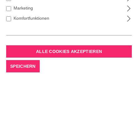
Marketing
Komfortfunktionen
BESTELLUNG
Wann ist der richtige Zeitpunkt für meine Bestellung?
ALLE COOKIES AKZEPTIEREN
Deine Lieblingstanne kannst Du das ganze Jahr über in
SPEICHERN
unserem Online Shop bestellen. Wir liefern unsere
Weihnachtsbäume im Jahr 2024 ab der KW 47 aus.
Unsere
Empfehlung:
Wähle Dein Lieferdatum nicht zu knapp vor
Weihnachten, da die Paketdienste vor Weihnachten extrem
viel zu tun haben. Nach der Anlieferung solltest Du Deinen
Weihnachtsbaum unbedingt aus dem Karton auspacken.
Bis zum Aufstellen bewahrst Du ihn am besten an einer
kühlen, trockenen Stelle ohne Zugluft in einem Eimer
Wasser stehend auf.