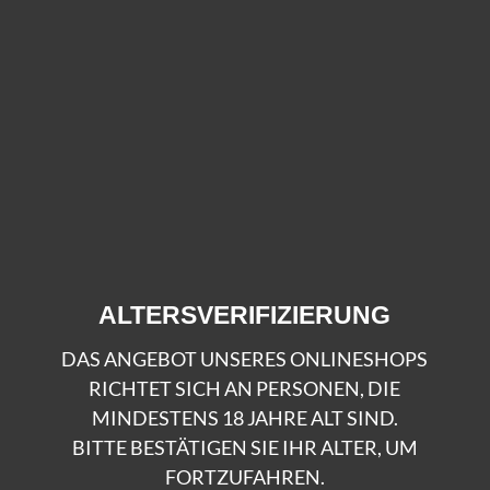
SCHNITTGRÜN – 5 KG
5 KG | VON DER NORDMANNTANNE
ALTERSVERIFIZIERUNG
DAS ANGEBOT UNSERES ONLINESHOPS
RICHTET SICH AN PERSONEN, DIE
MINDESTENS 18 JAHRE ALT SIND.
BITTE BESTÄTIGEN SIE IHR ALTER, UM
Weihnachtsbaum-
FORTZUFAHREN.