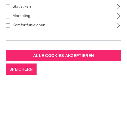
Statistiken
Marketing
Komfortfunktionen
ALLE COOKIES AKZEPTIEREN
KRINNER - COMFORT
SPEICHERN
GRIP
Baumständer
optimale Sicherheit und Standfestigkeit
Christbaumständer mit der Krinner Rundum-
Einseil-Technik
für Baumhöhen bis max. 2,30 Meter