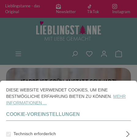
Lieblingstanne - das
alt springen
Original
Newsletter
TikTok
Instagram
Warenko
Bildergalerie überspringen
DIESE WEBSITE VERWENDET COOKIES, UM EINE
BESTMÖGLICHE ERFAHRUNG BIETEN ZU KÖNNEN.
MEHR
INFORMATIONEN ...
COOKIE-VOREINSTELLUNGEN
Technisch erforderlich