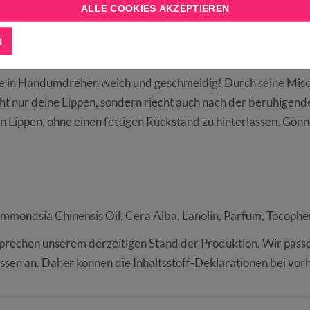
ALLE COOKIES AKZEPTIEREN
N
e in Handumdrehen weich und geschmeidig! Durch seine Misch
t nur deine Lippen, sondern riecht auch nach der beruhigen
 Lippen, ohne einen fettigen Rückstand zu hinterlassen. Gön
immondsia Chinensis Oil, Cera Alba, Lanolin, Parfum, Tocophe
sprechen unserem derzeitigen Stand der Produktion. Wir pas
ssen an. Daher können die Inhaltsstoff-Deklarationen bei vo