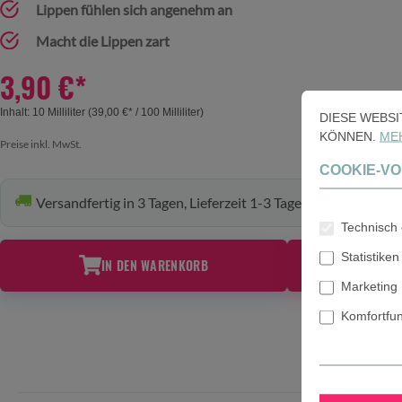
Lippen fühlen sich angenehm an
Macht die Lippen zart
3,90 €*
Inhalt:
10 Milliliter
(39,00 €* / 100 Milliliter)
DIESE WEBS
KÖNNEN.
MEH
Preise inkl. MwSt.
COOKIE-V
Versandfertig in 3 Tagen, Lieferzeit 1-3 Tage
Technisch 
Statistiken
M
IN DEN WARENKORB
Marketing
Komfortfu