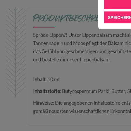
SPEICHER
PRODUKTBESCHREIBUNG
Spröde Lippen?! Unser Lippenbalsam macht si
Tannennadeln und Moos pflegt der Balsam nich
das Gefühl von geschmeidigen und geschützten
und bestelle dir unser Lippenbalsam.
Inhalt
: 10 ml
Inhaltsstoffe
: Butyrospermum Parkii Butter, S
Hinweise:
Die angegebenen Inhaltsstoffe ent
gemäß neuesten wissenschaftlichen Erkenntni