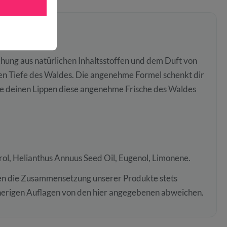
ung aus natürlichen Inhaltsstoffen und dem Duft von
den Tiefe des Waldes. Die angenehme Formel schenkt dir
ne deinen Lippen diese angenehme Frische des Waldes
rol, Helianthus Annuus Seed Oil, Eugenol, Limonene.
sen die Zusammensetzung unserer Produkte stets
rherigen Auflagen von den hier angegebenen abweichen.