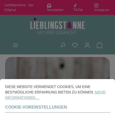
Lieblingstanne - das
alt springen
Original
Newsletter
TikTok
Instagram
Warenko
Bildergalerie überspringen
DIESE WEBSITE VERWENDET COOKIES, UM EINE
BESTMÖGLICHE ERFAHRUNG BIETEN ZU KÖNNEN.
MEHR
INFORMATIONEN ...
COOKIE-VOREINSTELLUNGEN