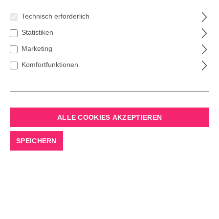
Technisch erforderlich
Statistiken
Marketing
Komfortfunktionen
TANNEN SAUNAÖL
ALLE COOKIES AKZEPTIEREN
OH MY TREE – Signature Duft
SPEICHERN
16,50 €*
Inhalt:
100 Milliliter
Preise inkl. MwSt.